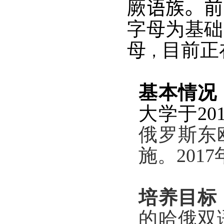
厥语族
。
前
字母
为基础
母
目前正
，
基本情况
大学于
20
俄罗斯东
施。
20
17
培养目标
的哈俄双