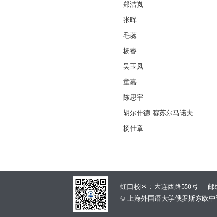
郑洁岚
张晖
毛蕊
杨睿
吴玉凤
童嘉
陈思宇
胡尔什德·穆苏尔马诺夫
杨仕章
虹口校区：大连西路550号 邮编：
© 上海外国语大学俄罗斯东欧中亚学院 School of