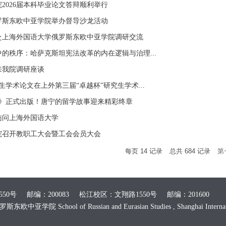
2026届本科毕业论文答辩顺利举行
罗斯东欧中亚学院举办督导沙龙活动
赴上海外国语大学俄罗斯东欧中亚学院调研交流
的秩序：哈萨克斯坦宪法改革的内在逻辑与治理...
来我院调研座谈
生学术论文在上外第三届“卓越杯”研究生学术...
4》正式出版！唐宁的留学故事迎来精彩终章
访问上海外国语大学
院召开教职工大会暨工会会员大会
每页
14
记录
总共
684
记录
第
0号 邮编：200083 松江校区：文翔路1550号 邮编：201600
 School of Russian and Eurasian Studies , Shanghai Internationa