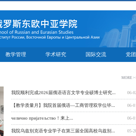
教学管理
学术研究
国际交流
党团
MORE >
我院顺利完成2026届俄语语言文学专业硕博士研究...
06-0
【教学质量月】我院首届俄语—工商管理双学位毕...
06-0
челично пријатељство！来上...
>
06-0
我院乌兹别克语专业学子在第三届全国高校乌兹别...
05-2